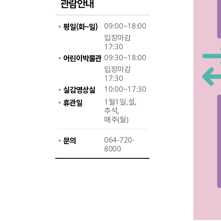
관람안내
09:00~18:00
평일(화~일)
입장마감
17:30
09:30~18:00
어린이박물관
입장마감
17:30
10:00~17:30
실감영상실
1월1일,설,
휴관일
추석,
매주(월)
064-720-
문의
8000