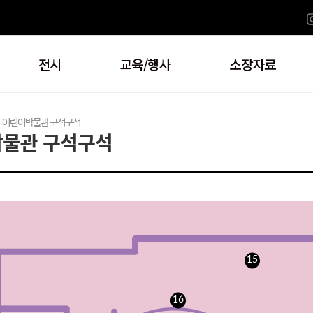
전시
교육/행사
소장자료
>
어린이박물관 구석구석
물관 구석구석
15
16