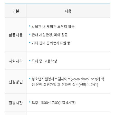
구분
내용
박물관 내 체험관 도우미 활동
활동내용
관내 시설환경, 미화 활동
기타 관내 문화행사지원 등
지원자격
도내 중·고등학생
청소년자원봉사포털사이트(www.dovol.net)에 학
신청방법
생 본인 회원가입 후 온라인 접수(선착순 마감)
활동시간
오후 13:00~17:00(1일 4시간)