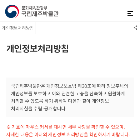
개인정보처리방침
사이트맵(누리집지도)
개인정보처리방침
본인확인서비스
개인정보처리방침
고객민원
저작권정책
설문조사
CCTV운영관리방침
통합검색서비스
국립제주박물관은 개인정보보호법 제30조에 따라 정보주체의
개인정보를 보호하고 이와 관련한 고충을 신속하고 원활하게
처리할 수 있도록 하기 위하여 다음과 같이 개인정보
처리지침을 수립·공개합니다.
※ 기호에 마우스 커서를 대시면 세부 사항을 확인할 수 있으며,
자세한 내용은 아래의 개인정보 처리방침을 확인하시기 바랍니다.