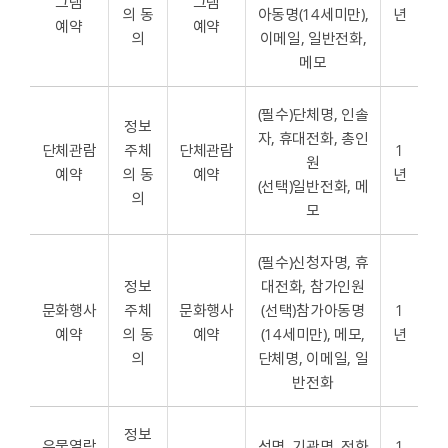
그램
그램
의 동
아동명(14세미만),
년
예약
예약
의
이메일, 일반전화,
메모
(필수)단체명, 인솔
정보
자, 휴대전화, 총인
단체관람
주체
단체관람
1
원
예약
의 동
예약
년
(선택)일반전화, 메
의
모
(필수)신청자명, 휴
정보
대전화, 참가인원
문화행사
주체
문화행사
(선택)참가아동명
1
예약
의 동
예약
(14세미만), 메모,
년
의
단체명, 이메일, 일
반전화
정보
유물열람
성명, 기관명, 전화
1