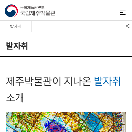
발자취
인사말
발자취
관람/예약안내
시설소개
발자취
조직안내
미션
오시는길
제주박물관이
지나온
발자취
소개