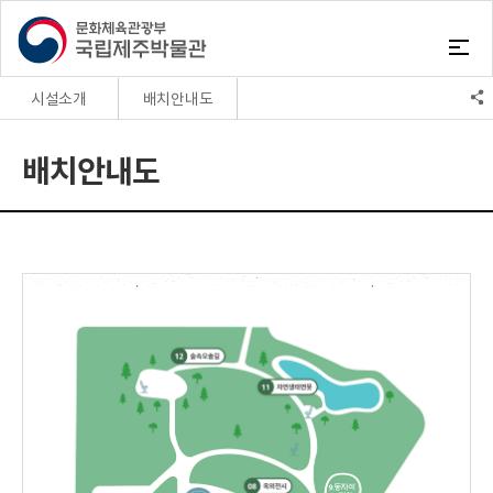
시설소개
배치안내도
인사말
배치안내도
배치안내도
관람/예약안내
대관안내
시설소개
발자취
조직안내
미션
오시는길