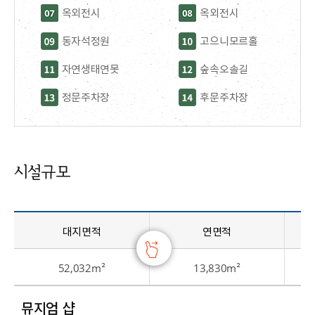
옥외전시
옥외전시
동자석정원
고으니모르홀
자연생태연못
숲속오솔길
정문주차장
후문주차장
시설규모
대지면적
연면적
52,032m²
13,830m²
뮤지엄 샵