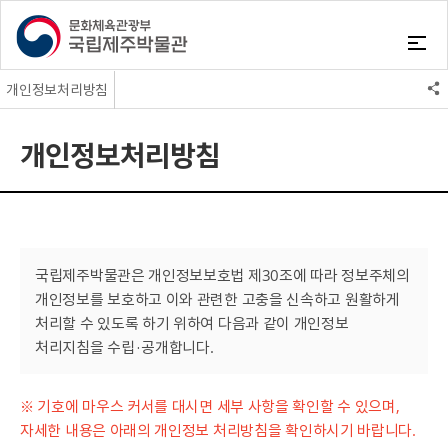
개인정보처리방침
사이트맵(누리집지도)
개인정보처리방침
본인확인서비스
개인정보처리방침
고객민원
저작권정책
설문조사
CCTV운영관리방침
통합검색서비스
국립제주박물관은 개인정보보호법 제30조에 따라 정보주체의
개인정보를 보호하고 이와 관련한 고충을 신속하고 원활하게
처리할 수 있도록 하기 위하여 다음과 같이 개인정보
처리지침을 수립·공개합니다.
※ 기호에 마우스 커서를 대시면 세부 사항을 확인할 수 있으며,
자세한 내용은 아래의 개인정보 처리방침을 확인하시기 바랍니다.