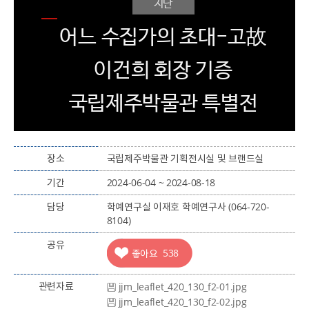
지난
어느 수집가의 초대-고故
이건희 회장 기증
국립제주박물관 특별전
장소
국립제주박물관 기획전시실 및 브랜드실
기간
2024-06-04 ~ 2024-08-18
담당
학예연구실 이재호 학예연구사 (064-720-
8104)
공유
명
538
좋아요
관련자료
jjm_leaflet_420_130_f2-01.jpg
jjm_leaflet_420_130_f2-02.jpg