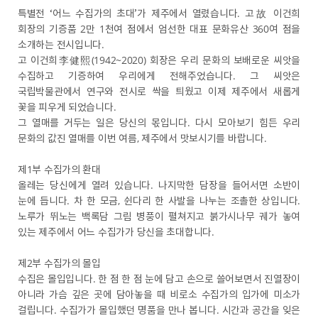
특별전 ‘어느 수집가의 초대’가 제주에서 열렸습니다. 고故 이건희
회장의 기증품 2만 1천여 점에서 엄선한 대표 문화유산 360여 점을
소개하는 전시입니다.
고 이건희李健熙(1942~2020) 회장은 우리 문화의 보배로운 씨앗을
수집하고 기증하여 우리에게 전해주었습니다. 그 씨앗은
국립박물관에서 연구와 전시로 싹을 틔웠고 이제 제주에서 새롭게
꽃을 피우게 되었습니다.
그 열매를 거두는 일은 당신의 몫입니다. 다시 모아보기 힘든 우리
문화의 값진 열매를 이번 여름, 제주에서 맛보시기를 바랍니다.
제1부 수집가의 환대
올레는 당신에게 열려 있습니다. 나지막한 담장을 들어서면 소반이
눈에 듭니다. 차 한 모금, 쉰다리 한 사발을 나누는 조촐한 상입니다.
노루가 뛰노는 백록담 그림 병풍이 펼쳐지고 붉가시나무 궤가 놓여
있는 제주에서 어느 수집가가 당신을 초대합니다.
제2부 수집가의 몰입
수집은 몰입입니다. 한 점 한 점 눈에 담고 손으로 쓸어보면서 진열장이
아니라 가슴 깊은 곳에 담아놓을 때 비로소 수집가의 입가에 미소가
걸립니다. 수집가가 몰입했던 명품을 만나 봅니다. 시간과 공간을 잊은