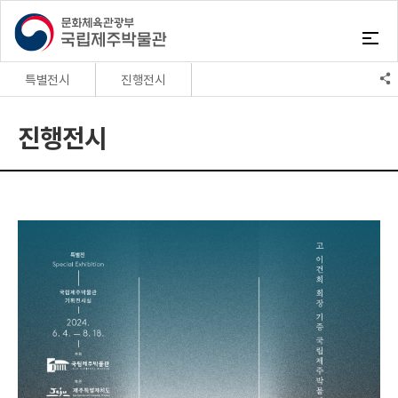
특별전시
진행전시
상설전시
진행전시
진행전시
특별전시
지난전시
옥외전시
예정전시
실감영상실
온라인전시관