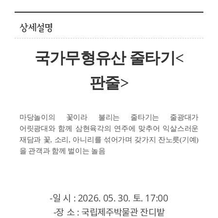
상세설명
국가무형유산 줄타기<
판줄>
마당놀이의 꽃이라 불리는 줄타기는 줄광대가
어릿광대와 함께 삼현육각의 연주에 맞추어 익살스러운
재담과 꽃, 소리, 아니리를 섞어가며
갖가지 잔노릇(기예)
을 관객과 함께 벌이는 놀음
-일 시 : 2026. 05. 30. 토. 17:00
-장 소 : 국립제주박물관 잔디밭