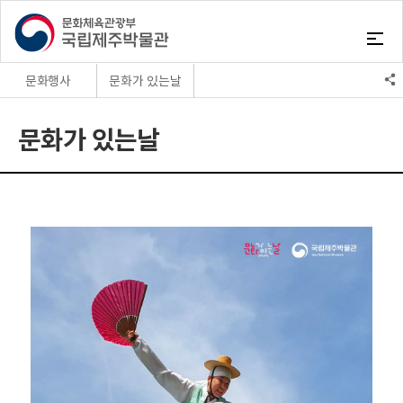
문화행사
문화가 있는날
교육프로그램
토요박물관산책
문화가 있는날
문화행사
설, 추석명절행사
교육자료실
어린이문화재그리기
온라인배움터
문화가 있는날
오디오클립
이달의행사