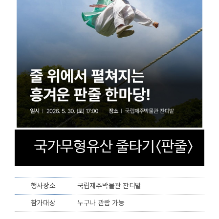
국가무형유산 줄타기<판줄>
행사
장소
국립제주박물관 잔디밭
참가
대상
누구나 관람 가능