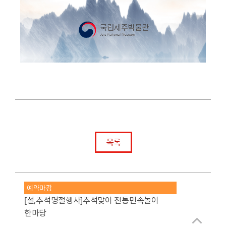
목록
예약마감
[설,추석명절행사]추석맞이 전통민속놀이
한마당