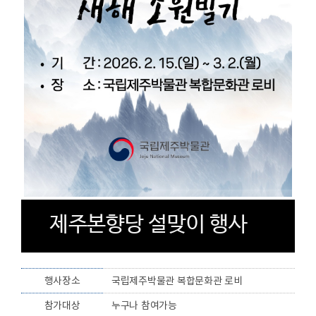
제주본향당 설맞이 행사
행사
장소
국립제주박물관 복합문화관 로비
참가
대상
누구나 참여가능