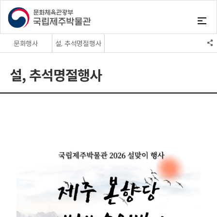
문화행사
설, 추석명절행사
교육프로그램
토요박물관산책
설, 추석명절행사
문화행사
설, 추석명절행사
교육자료실
어린이문화재그리기
온라인배움터
문화가 있는날
오디오클립
이달의행사