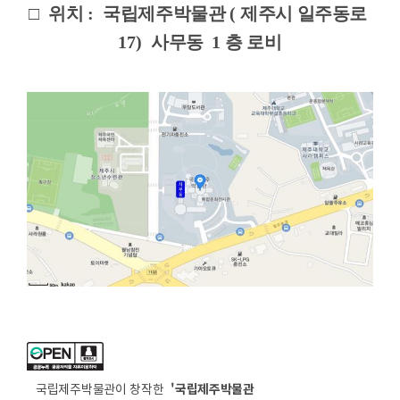
□
위치
:
국립제주박물관
(
제주시 일주동로
17)
사무동
1
층 로비
'국립제주박물관
국립제주박물관이 창작한