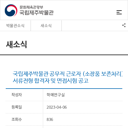
박물관소식
새소식
박물관소식
새소식
새소식
자원봉사
채용정보
정보공개
고시공고
국립제주박물관 공무직 근로자 (소장품 보존처리)
서류전형 합격자 및 면접시험 공고
작성자
학예연구실
등록일
2023-04-06
조회수
836