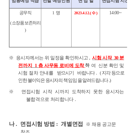
임용예정 직급
선발 예정인원
면 접 일
면접시험 시간
14:00~
공무직
1
명
2023.4.12.(
수
)
(
소장품 보존처리
)
※
응시자께서는 위 일정을 확인하시고
,
시험 시작
30
분
하
전까지
1
층 사무동 로비에 도착
여
신분 확인 및
시험 절차 안내를
받으시기
바랍니다
.
(
지각 등으로
인한 불이익은 응시자의 책
임임
을 알려드립니다
.)
※
면접시험 시작 시까지 도착하지 못한 응시자는
불합격으로 처리합니다
.
나
.
면접시험 방법
:
개별면접
※
채용 공고문
참조