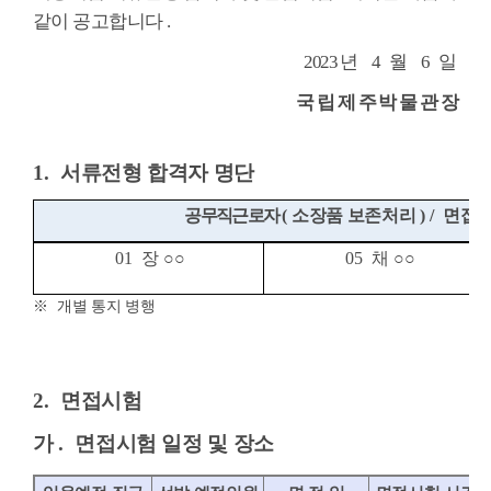
같이 공고합니다
.
2023
년
4
월
6
일
국 립 제 주 박 물 관 장
1.
서류전형 합격자 명단
공무직근로자
(
소장품 보존처리
) /
면접
01
장
○○
05
채
○○
※
개별 통지 병행
2.
면접시험
가
.
면접시험 일정 및 장소