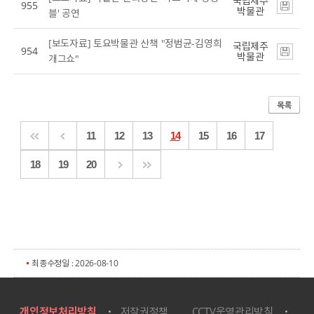
국립제주
955
박물관
블' 공연
[보도자료] 토요박물관 산책 "정범균-김영희
국립제주
954
박물관
개그쇼"
11
12
13
14
15
16
17
18
19
20
최종수정일 : 2026-08-10
개인정보처리방침
저작권정책
CCTV운영관리방침