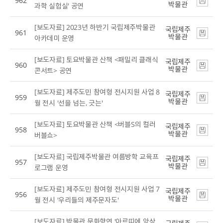
962
박물관
과학 실험실' 공연
[보도자료] 2023년 하반기 국립제주박물관
국립제주
961
박물관
아카데미 운영
[보도자료] 토요박물관 산책 <패밀리 클래식
국립제주
960
박물관
콘서트> 공연
[보도자료] 제주도민 참여형 전시지원 사업 8
국립제주
959
박물관
월 전시 '선을 넘는, 긋는'
[보도자료] 토요박물관 산책 <버블S의 컬러
국립제주
958
박물관
버블쇼>
[보도자료] 국립제주박물관 여름방학 교육프
국립제주
957
박물관
로그램 운영
[보도자료] 제주도민 참여형 전시지원 사업 7
국립제주
956
박물관
월 전시 '우리들의 제주문자도'
[보도자료] 박물관 문화향연 '아르띠에 앙상