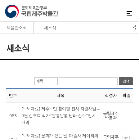
박물관소식
새소식
박물관소식
새소식
새소식
자원봉사
채용정보
정보공개
고시공고
번호
제목
작성자
파일
[보도자료] 제주도민 참여형 전시 지원사업 –
국립제주
963
9월 김초희 작가“알롱달롱 탐라 산수”전시
박물관
개막 –
[보도자료] 문화가 있는 날 '마술사 제이티의
국립제주