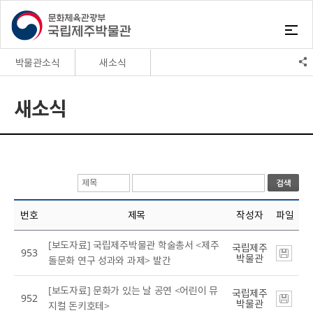
박물관소식
새소식
박물관소식
새소식
새소식
자원봉사
채용정보
정보공개
고시공고
번호
제목
작성자
파일
[보도자료] 국립제주박물관 학술총서 <제주
국립제주
953
박물관
돌문화 연구 성과와 과제> 발간
[보도자료] 문화가 있는 날 공연 <어린이 뮤
국립제주
952
박물관
지컬 돈키호테>