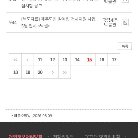
박물관
접시험 공고
[보도자료] 제주도민 참여형 전시지원 사업,
국립제주
944
박물관
5월 전시 <낙원>
11
12
13
14
15
16
17
18
19
20
최종수정일 : 2026-08-09
개인정보처리방침
저작권정책
CCTV운영관리방침