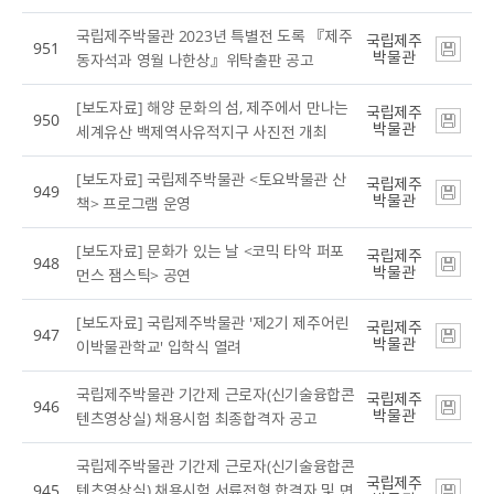
국립제주박물관 2023년 특별전 도록 『제주
국립제주
951
박물관
동자석과 영월 나한상』위탁출판 공고
[보도자료] 해양 문화의 섬, 제주에서 만나는
국립제주
950
박물관
세계유산 백제역사유적지구 사진전 개최
[보도자료] 국립제주박물관 <토요박물관 산
국립제주
949
박물관
책> 프로그램 운영
[보도자료] 문화가 있는 날 <코믹 타악 퍼포
국립제주
948
박물관
먼스 잼스틱> 공연
[보도자료] 국립제주박물관 '제2기 제주어린
국립제주
947
박물관
이박물관학교' 입학식 열려
국립제주박물관 기간제 근로자(신기술융합콘
국립제주
946
박물관
텐츠영상실) 채용시험 최종합격자 공고
국립제주박물관 기간제 근로자(신기술융합콘
국립제주
945
텐츠영상실) 채용시험 서류전형 합격자 및 면