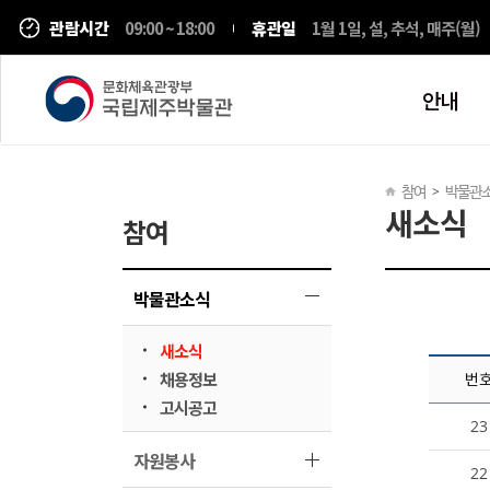
관람시간
09:00 ~ 18:00
휴관일
1월 1일, 설, 추석, 매주(월)
안내
>
참여
박물관
새소식
참여
박물관소식
새소식
채용정보
번
고시공고
23
자원봉사
22