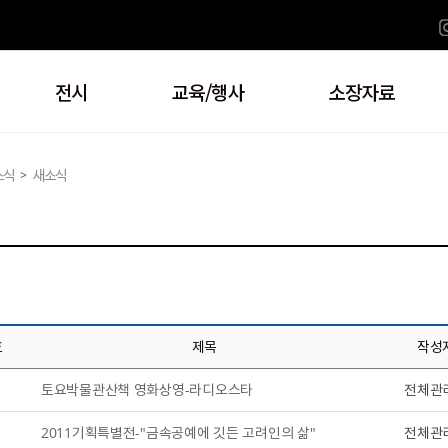
전시
교육/행사
소장자료
>
소식
새소식
호
제목
작성
토요박물관산책 영화상영-라디오스타
전체관
2011기획특별전-"금속공예에 깃든 고려인의 삶"
전체관